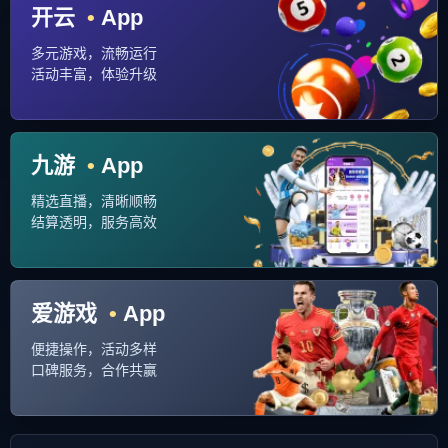
态势。
“冷门赛事”探索专区，基于AI算法推荐潜力精彩比
赛。
大幅降低了
亚博在线投注
后台服务的
亚博官方网
站
电量与流量消耗。
版权声明：
本站文章如无特别标注，均为本站原创文
章，于2026-01-08，由
xiaomi
发表，共 165个字。
转载请注明出处：
xiaomi，如有疑问，请联系我们