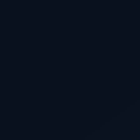
亚博官网-纳达尔赛事官方发布赛况扑朔迷离新规奥兰多魔术回
应争议备战足总杯，现场解说直呼：广厦男篮强势反弹备战
NBA总决赛的简单介绍
8
2026 / 08 / 10