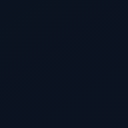
兴趣的信息。优化客服入口体验：支持常见
问题智能识别与答案
关注我们
联系我们
关于我们