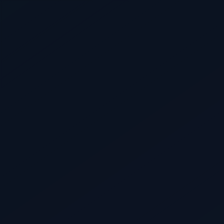
联系我们
关于我们
亚博官网为广大用户提供权威、安全的官方登录入口，全面支
持多端设备访问与高速稳定的连接体验。平台汇聚全球主流体
育赛事与多样化投注玩法，实时更新赔率与赛事数据，确保用
户掌握最新动态。通过亚博官方网站，玩家可享受便捷的账户
管理、安全的资金交易及流畅的互动体验，是体育娱乐爱好者
信赖的专业平台。
Copyright © 2026
友情链接：