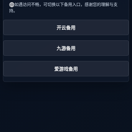
他们继续刷新着队史最差纪录，目前已经连续22
轮德甲未尝胜绩 不过在本周二进行的德国杯赛事中，
沙尔克04客场以41的比分大。
2022年8月11日 西甲皇家马德里队在10日进行的
欧洲超级杯比赛中以20击败德甲法兰克福队，第五次
获得该项赛事 但是以24输给了
亚博体育
同城对手马德