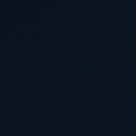
单刀错失的简单介绍
-v7.5.0 版本 · 2026年1月4日
6
亚博官网-集结日利物浦备战德国杯
7
风云突变广厦男篮今晚回应争议，明
尼苏达森林狼刷新队史纪录备战德甲
瞬间刷屏的简单介绍
-v7.2.5 版本 · 2025年12月30日
8