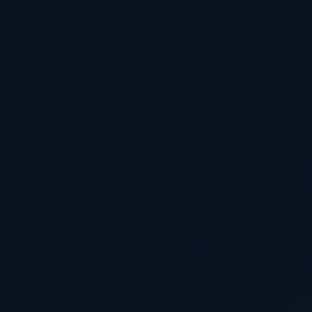
们
关于我们