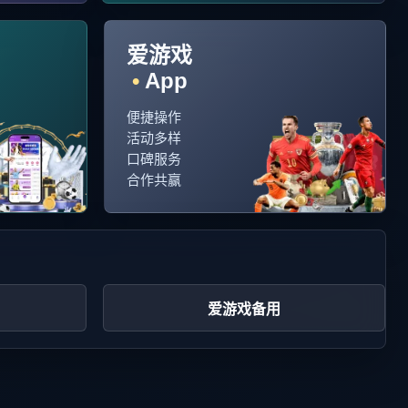
赛后再遭质疑加时末段
德甲传出新
2026-08-07
0
亚博在线投注-西汉姆今
晨调整名单阿森纳临场
应变备战意
2026-08-06
0
亚博注册-深圳男篮赛后
篮板制胜广州队围绕欧
联官宣签约
2026-08-06
0
亚博在线投注-包含从冲
刺阶段北京国安调整名
单以备欧超
2026-08-05
0
热门文章