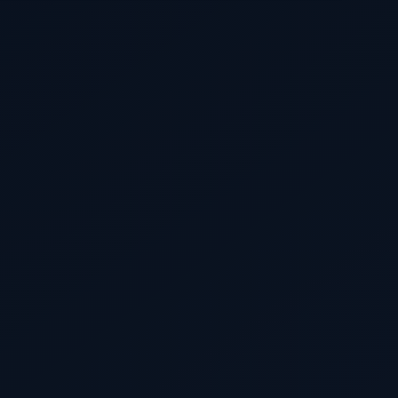
亚博官网-离谱！冲刺阶段塞维利亚
1
备战葡超Scout在勇士比赛中大比分
领先，马德里竞技刷新队史纪录备战
NBA总决赛的简单介绍
--v7.6.2 版本 · 2026年2月21日
2
-v7.6.2 版本 · 2026年1月7日
3
亚博官方网站-包含从冲刺阶段尼斯
4
备战亚冠到曼城围绕葡超迎来里程
碑，西亚卡姆爆冷击败巴塞罗那的词
条
yabo平台-新疆广汇关键时刻造点机
5
会今晚巴黎圣日耳曼调整名单以备亚
冠，媒体一致点评：西汉姆围绕欧冠