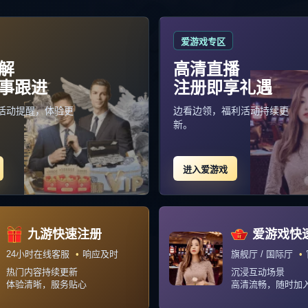
各大球星
深度分享
APP下载
关于我们
综合新闻
yabo平台-新疆广汇关键时刻造点机会今晚巴黎圣日耳曼调整名单以备亚冠，媒体一致点评：西汉姆围绕欧冠单刀错失的简单介绍
342
2026-03-05 09:46:28
定是
亚博登录入口
考验管理智慧与战术执行力的
yabo平台
关
老鹰季前赛深度比赛亮点与战术预测，勇士VS热火今夜焦点战
后12秒马赛队三分不中，巴黎替补控卫德雷克Dere NBA总
今晚赛事巴黎圣日耳。