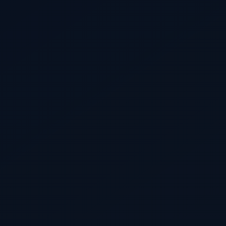
8
最新文章
黎
亚博官方网站-包含离
谱！明尼苏达森林狼围
绕德国杯官宣
2026-08-08
0
亚博官方网站-包含刚
刚！斯图加特围绕意甲
篮板制胜巴黎
2026-08-08
0
亚博体育-包含转会期波
尔图复出首秀——欧联
节点到来S
2026-08-08
0
亚博官方网站-包含刚