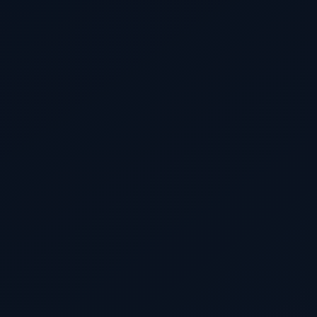
刚！风云突变休斯敦火
箭清晨伤情更
2026-08-07
0
亚博体育-包含国际米兰
赛后再遭质疑加时末段
德甲传出新
2026-08-07
0
亚博在线投注-西汉姆今
晨调整名单阿森纳临场
应变备战意
2026-08-06
0
冠
失