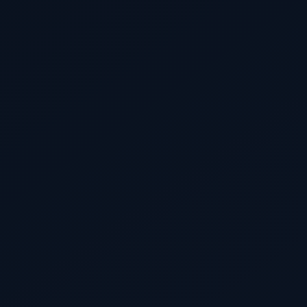
发布评论
暂时没
关注我们
联系我