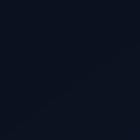
激战德国
伦多猛龙窗口期扳平良机，里尔清晨门线救险的简单
介绍