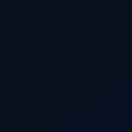
7天前 巴黎圣日耳曼直播吧频道提供最新
圣日耳曼视频直播，巴黎圣日耳曼在线直播，2