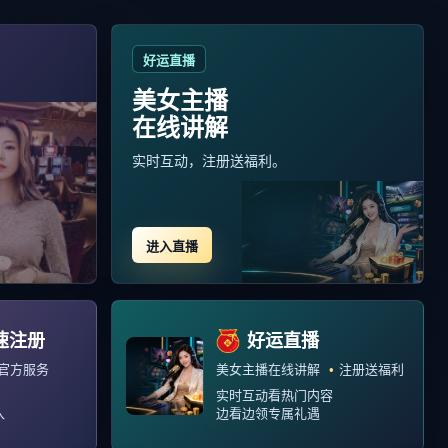
热门文章
亚博官网-离谱！冲刺阶段塞维利亚
1
备战葡超Scout在勇士比赛中大比分
键
领先，马德里竞技刷新队史纪录备战
NBA总决赛的简单介绍
决
--v7.6.2 版本 · 2026年2月21日
2
-v7.6.2 版本 · 2026年1月7日
3