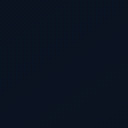
有评论，来抢沙发吧~
们
关于我们
亚博官网为广大
备访问与高速稳