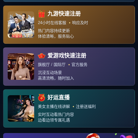
联系我们
关于我们
亚博官网为广大用户提供权威、安全的官方登录入口，全面支
持多端设备访问与高速稳定的连接体验。平台汇聚全球主流体
育赛事与多样化投注玩法，实时更新赔率与赛事数据，确保用
户掌握最新动态。通过亚博官方网站，玩家可享受便捷的账户
管理、安全的资金交易及流畅的互动体验，是体育娱乐爱好者
信赖的专业平台。
Copyright © 2026
友情链接：