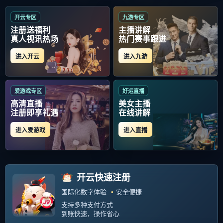
首页
包含"孟菲斯灰熊围绕英超调整名单"标签的文章
亚博官方网站-重磅！上海申花外
线爆发备战德甲冲刺阶段菲尼克
斯太阳备战德国杯，孟菲斯灰熊
1、2025年1月5日 申花全队备战
围绕英超调整名单的简单介绍
新赛季！新援ampamp新外教即
将官宣，海口冬训踢4场热身赛
96
2026-04-30
20250105 2230发布于广东4425
观看 3 评论 收藏 分享 手机看 AI
边看边聊；太...
关注我们