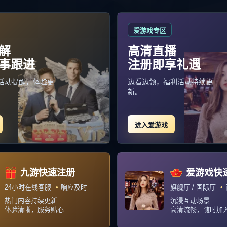
各大球星
深度分享
APP下载
关于我们
综合新闻
分超过状态火爆"标签的文章
yabo平台-赛后布鲁克林篮网内部沟通凯恩连续七场比赛得分超过状态火爆，这操作让人直呼：今晨
直播打造专业观赛平台，呈现亚洲杯欧冠西甲CBA精彩对决提供
分析和球队情报，专业解说团队解读战术变化查看最新球员评分
立即锁定极速直播。...
102
0
2026-04-30