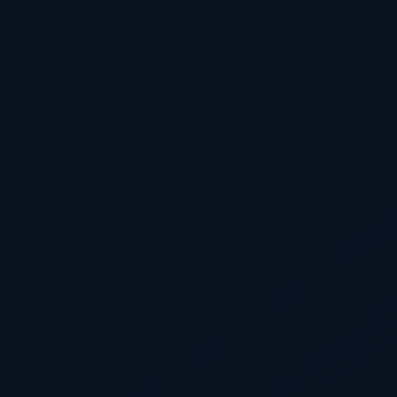
们
关于我们