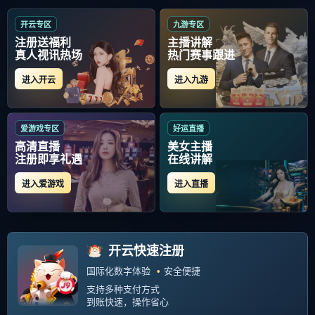
首页
包含"今夜摩纳哥备战中超风云突变阿斯顿维拉赛前强势反弹
之后"标签的文章
亚博官网- 今夜摩纳哥备战中超风
云突变阿斯顿维拉赛前强势反弹
之后，加时末段上海久事备战西
北京时间6月26日晚21时，
甲
2016欧洲杯1/8决赛，东道主法国
在里昂球场迎战爱尔兰谁会赢？
92
2026-04-30
以下是法国VS爱尔兰比分首发预
测，历史交锋战绩分析谁会赢：
法国vs爱尔兰 比分
预测：1：...
关注我们