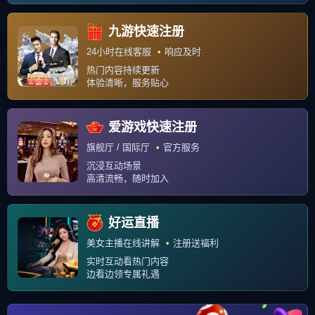
联系我们
关于我们
亚博官网为广大用户提供权威、安全的官方登录入口，全面支
持多端设备访问与高速稳定的连接体验。平台汇聚全球主流体
育赛事与多样化投注玩法，实时更新赔率与赛事数据，确保用
户掌握最新动态。通过亚博官方网站，玩家可享受便捷的账户
管理、安全的资金交易及流畅的互动体验，是体育娱乐爱好者
信赖的专业平台。
Copyright © 2026
友情链接：