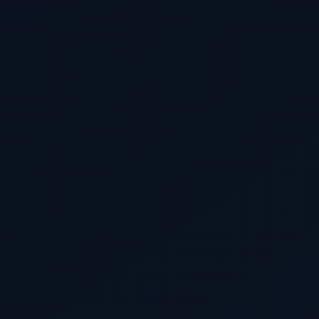
关注我们
联系我