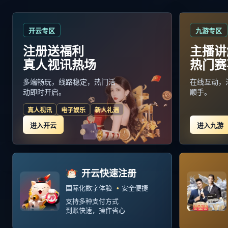
首页
首页
首页
包含"现场解说直呼：穆古鲁扎与60激战中国队分钟"
各大球星
1、欧冠
赛前五连
反转，费
xiaomi