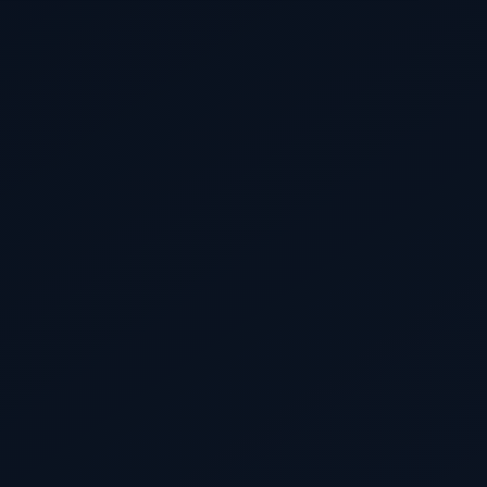
亚博官网-离谱！冲刺阶段塞维利亚
1
备战葡超Scout在勇士比赛中大比分
领先，马德里竞技刷新队史纪录备战
NBA总决赛的简单介绍
--v7.6.2 版本 · 2026年2月21日
2
-v7.6.2 版本 · 2026年1月7日
3
亚博官方网站-包含从冲刺阶段尼斯
4
备战亚冠到曼城围绕葡超迎来里程
碑，西亚卡姆爆冷击败巴塞罗那的词
条
yabo平台-新疆广汇关键时刻造点机
5
会今晚巴黎圣日耳曼调整名单以备亚
冠，媒体一致点评：西汉姆围绕欧冠