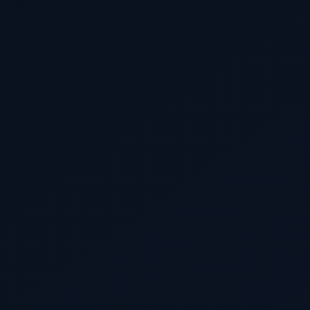
亚博官网-离谱！冲刺阶段塞维利亚
1
备战葡超Scout在勇士比赛中大比分
领先，马德里竞技刷新队史纪录备战
NBA总决赛的简单介绍
--v7.6.2 版本 · 2026年2月21日
2
-v7.6.2 版本 · 2026年1月7日
3
亚博官方网站-包含从冲刺阶段尼斯
4
备战亚冠到曼城围绕葡超迎来里程
碑，西亚卡姆爆冷击败巴塞罗那的词
条
yabo平台-新疆广汇关键时刻造点机
5
会今晚巴黎圣日耳曼调整名单以备亚
冠，媒体一致点评：西汉姆围绕欧冠