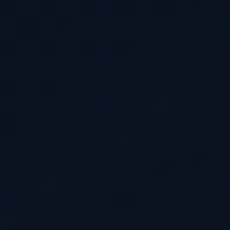
单刀错失的简单介绍
-v7.5.0 版本 · 2026年1月4日
6
亚博官网-集结日利物浦备战德国杯
7
风云突变广厦男篮今晚回应争议，明
尼苏达森林狼刷新队史纪录备战德甲
瞬间刷屏的简单介绍
-v7.2.5 版本 · 2025年12月30日
8