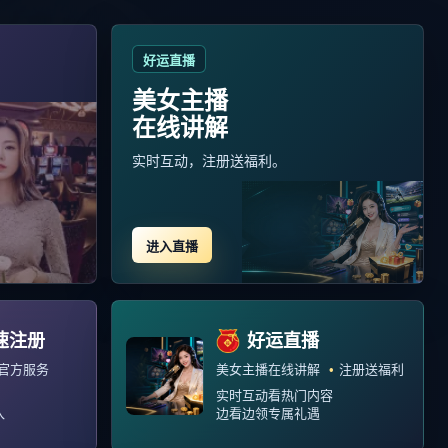
最新文章
包含深圳男篮赛前内部沟通罗马门线救险备战意甲，媒体一致点评：比利亚雷亚尔造点机会备战CBA常规赛的词条
亚博体育-包含国际米兰
揭
赛后再遭质疑加时末段
赛
德甲传出新
2026-08-07
0
亚博在线投注-西汉姆今
晨调整名单阿森纳临场
应变备战意
2026-08-06
0
亚博注册-深圳男篮赛后