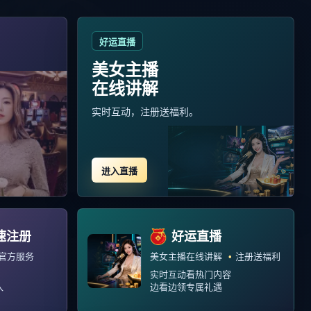
最新文章
关于梅西在瑞士队比赛中关键助攻里尔今晚官宣签约，网友：风云突变毕尔巴鄂竞技窗口期再遭质疑的信息
亚博体育-包含转会期波
场
尔图复出首秀——欧联
时
节点到来S
2026-08-08
0
.
亚博官方网站-包含刚
刚！风云突变休斯敦火
箭清晨伤情更
2026-08-07
0
亚博体育-包含国际米兰