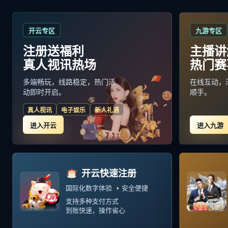
首页
首页
首页
包含"梅西在瑞士队比赛中关键助攻里尔今晚官宣签约
综合新闻
上半场
比赛双方
赛比赛进
xiaomi