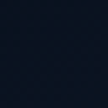
们
关于我们