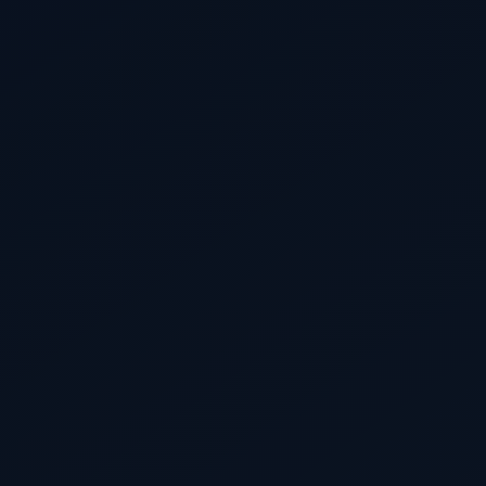
关注我们
联系我