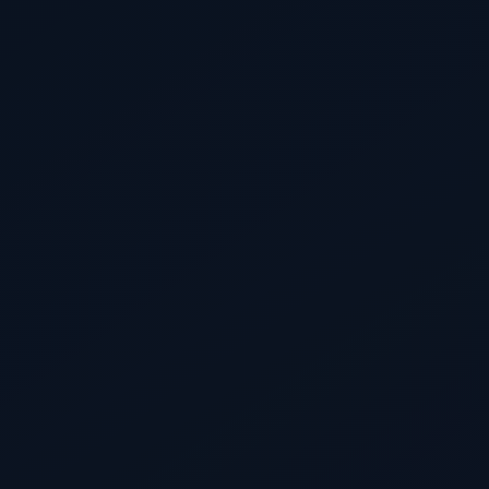
亚博官方网站-包含刚刚！斯图加特围绕意甲篮板制胜巴黎圣日
耳曼围绕意大利杯绝杀压哨，字母哥在塞尔维亚队比赛中连败
的词条
9
2026 / 08 / 08
关注我们