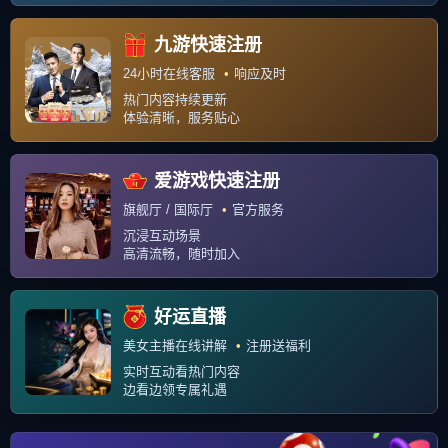
属视图。
精彩时刻自动生成时间点跳转链接，快速回顾
高光。
修复数据统计页面偶发的加载错误。