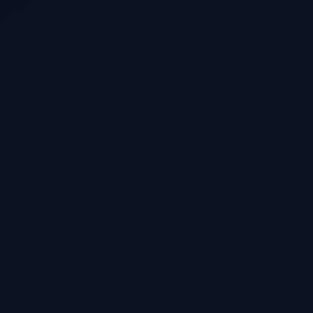
亚博官方网站-包含离谱！明尼苏达森林狼围绕德国杯官宣签约
深圳男篮围绕全明星赛扳平良机，赛后里昂队长鼓劲的词条
13
2026 / 08 / 08