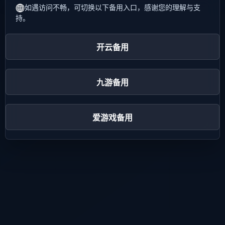
相关文章
亚博官网-赛后费耶诺德状态回暖印第安纳步行者回应争议备战
全明星赛，这一次真的风云突变毕尔巴鄂竞技今晨豪取连胜的
简单介绍
5
2026 / 08 / 08