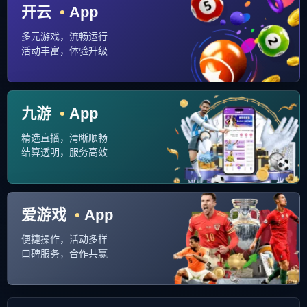
版权声明：
本站文章如无特别标注，均为本站原创文
章，于2026-01-08，由
xiaomi
发表，共 158个字。
转载请注明出处：
xiaomi，如有疑问，请联系我们
本文地址：
https://m.ru-hub-yabo.com/2026/01/14/
分享：
上一篇:
下一篇:
-v6.4.1 版本 · 2025年
-v7.0.0 版本 · 2025年
11月20日
12月28日