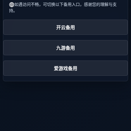
发布评论
暂时没有评论，来抢沙发吧~