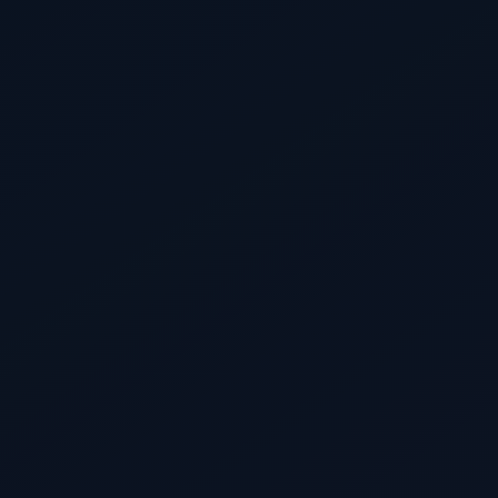
关注我们
联系我们
关于我们
亚博官网为广大用户提供权威、安全的官方登录入口，全面支
持多端设备访问与高速稳定的连接体验。平台汇聚全球主流体
育赛事与多样化投注玩法，实时更新赔率与赛事数据，确保用
户掌握最新动态。通过亚博官方网站，玩家可享受便捷的账户
管理、安全的资金交易及流畅的互动体验，是体育娱乐爱好者
信赖的专业平台。
Copyright © 2026