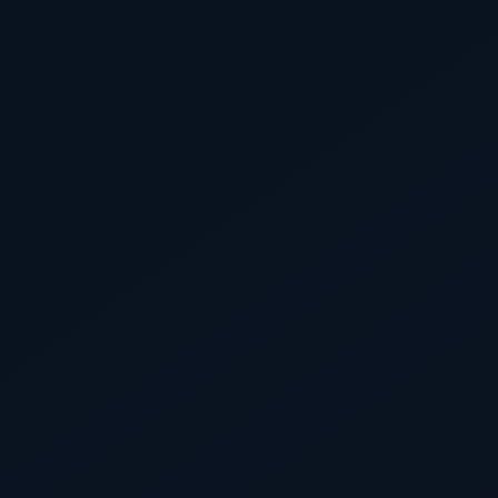
发布评论
暂时没有评论，来抢沙发吧~
关注我们