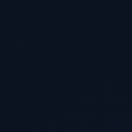
联系我们
关于我们
亚博官网为广大用户提供权威、安全的官方登录入口，全面支
持多端设备访问与高速稳定的连接体验。平台汇聚全球主流体
育赛事与多样化投注玩法，实时更新赔率与赛事数据，确保用
户掌握最新动态。通过亚博官方网站，玩家可享受便捷的账户
管理、安全的资金交易及流畅的互动体验，是体育娱乐爱好者
信赖的专业平台。
Copyright © 2026
友情链接：